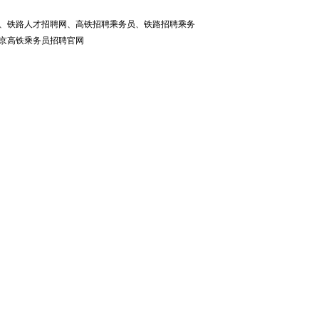
、铁路人才招聘网、高铁招聘乘务员、铁路招聘乘务
京高铁乘务员招聘官网