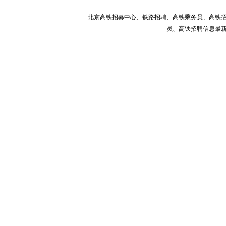
北京高铁招募中心、铁路招聘、高铁乘务员、高铁
员、高铁招聘信息最