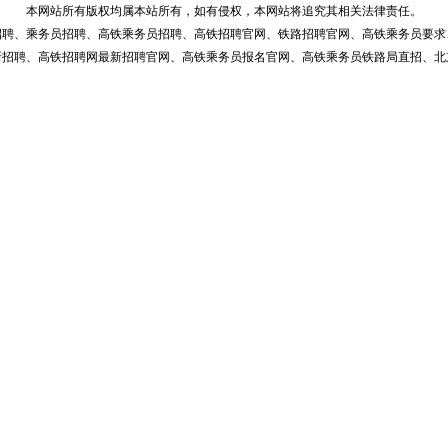
本网站所有版权均属本站所有，如有侵权，本网站将追究其相关法律责任。
招聘、乘务员招聘、高铁乘务员招聘、高铁招聘官网、铁路招聘官网、高铁乘务员要求
新招聘、高铁招聘网最新招聘官网、高铁乘务员报名官网、高铁乘务员铁路局直招、北