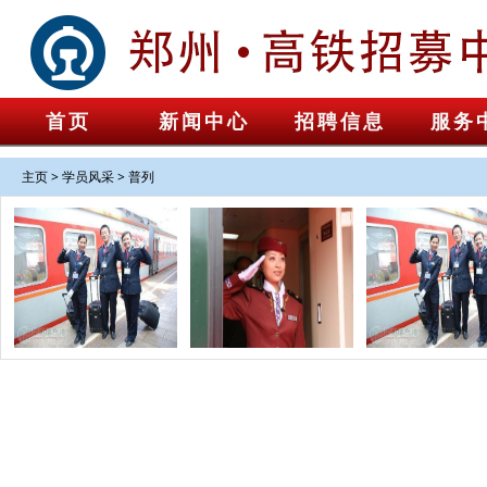
首页
新闻中心
招聘信息
服务
主页
>
学员风采
>
普列